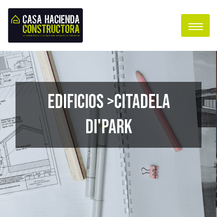
Edificios >Citadela
Di'Park